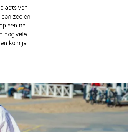
tplaats van
 aan zee en
 op een na
n nog vele
nen kom je