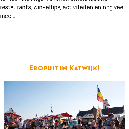
restaurants, winkeltips, activiteiten en nog veel
meer...
Eropuit in Katwijk!
U
I
T
a
g
e