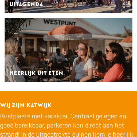
UITagenda
n
d
H
Actuele tips
a
e
e
r
l
i
Heerlijk uit eten
j
k
Genieten aan zee
u
i
Wij zijn Katwijk
t
Kustplaats met karakter. Centraal gelegen en
e
goed bereikbaar, parkeren kan direct aan het
t
strand! In de uitgestrekte duinen kom je heerlijk