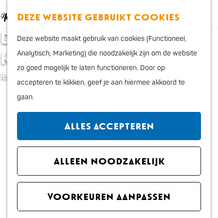
Eten en drinken
K
Z
Deze website gebruikt cookies
Actief
a
o
M
G
Dé nieuwsbrief van
Cultuur en uitgaan
Deze website maakt gebruik van cookies (Functioneel,
a
e
e
a
Kids
Katwijk
Analytisch, Marketing) die noodzakelijk zijn om de website
r
k
n
n
zo goed mogelijk te laten functioneren. Door op
t
e
u
a
Ieder kwartaal de leukste tips, ga eropuit
Plan je bezoek
accepteren te klikken, geef je aan hiermee akkoord te
n
a
Interactieve kaart
gaan.
r
VVV Katwijk
d
Overnachten
Alles accepteren
e
Bereikbaarheid en
h
parkeren
o
Alleen noodzakelijk
Regio
m
Met de hond
e
Voorkeuren aanpassen
p