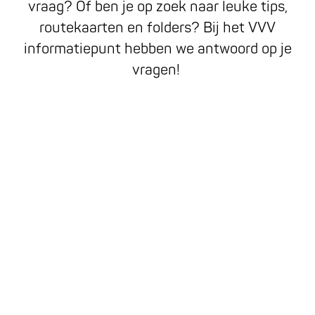
y
vraag? Of ben je op zoek naar leuke tips,
m
routekaarten en folders? Bij het VVV
a
informatiepunt hebben we antwoord op je
p
vragen!
K
a
t
w
i
j
k