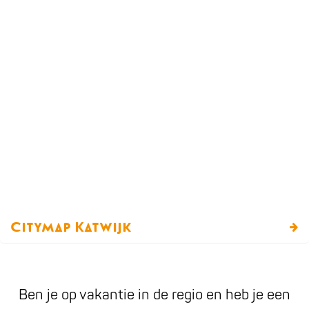
a
g
e
Citymap Katwijk
C
i
t
Ben je op vakantie in de regio en heb je een