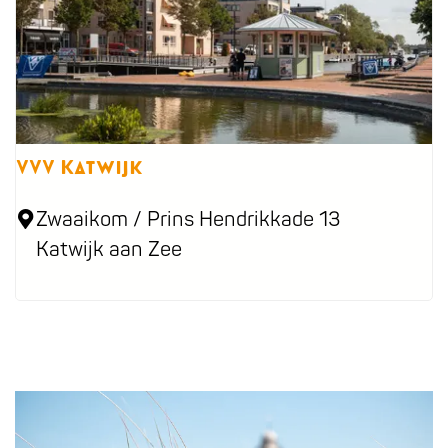
VVV Katwijk
V
Zwaaikom / Prins Hendrikkade 13
V
Katwijk aan Zee
V
K
a
t
w
R
i
e