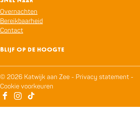
Snel naar
Overnachten
Bereikbaarheid
Contact
Blijf op de hoogte
© 2026 Katwijk aan Zee -
Privacy statement
-
Cookie voorkeuren
F
I
T
a
n
i
c
s
k
e
t
T
b
a
o