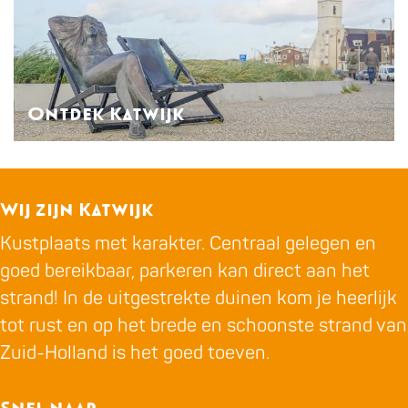
r
t
h
d
e
e
i
k
d
Ontdek Katwijk
K
&
a
P
t
a
w
Wij zijn Katwijk
r
i
Kustplaats met karakter. Centraal gelegen en
k
j
goed bereikbaar, parkeren kan direct aan het
e
k
strand! In de uitgestrekte duinen kom je heerlijk
r
tot rust en op het brede en schoonste strand van
e
Zuid-Holland is het goed toeven.
n