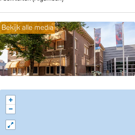
Bekijk alle media
+
−