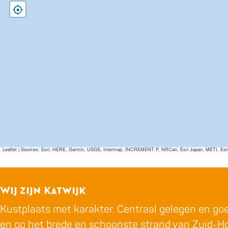
Leaflet
|
Sources: Esri, HERE, Garmin, USGS, Intermap, INCREMENT P, NRCan, Esri Japan, METI, Esri Ch
Wij zijn Katwijk
Kustplaats met karakter. Centraal gelegen en goed
en op het brede en schoonste strand van Zuid-Ho