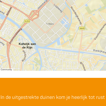
er Community
n de uitgestrekte duinen kom je heerlijk tot rust