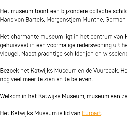
o
g
M
k
j
i
M
o
r
u
s
k
j
u
Het museum toont een bijzondere collectie schil
k
a
s
M
s
k
s
Hans von Bartels, Morgenstjern Munthe, German 
K
m
e
u
M
s
e
a
K
u
s
u
M
u
Het charmante museum ligt in het centrum van Ka
t
a
m
e
s
u
m
gehuisvest in een voormalige rederswoning uit he
w
t
u
e
s
vleugel. Naast prachtige schilderijen en wisselend
i
w
m
u
e
j
i
m
u
Bezoek het Katwijks Museum en de Vuurbaak. Haal 
k
j
m
nog veel meer te zien en te beleven.
s
k
M
s
Welkom in het Katwijks Museum, museum aan ze
u
M
s
u
Het Katwijks Museum is lid van
Euroart
.
e
s