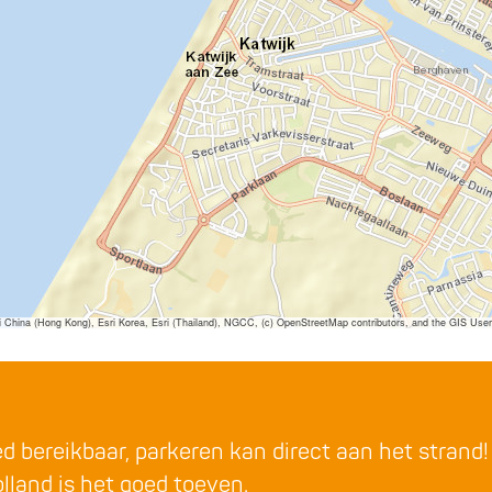
ina (Hong Kong), Esri Korea, Esri (Thailand), NGCC, (c) OpenStreetMap contributors, and the GIS Us
 bereikbaar, parkeren kan direct aan het strand! I
lland is het goed toeven.