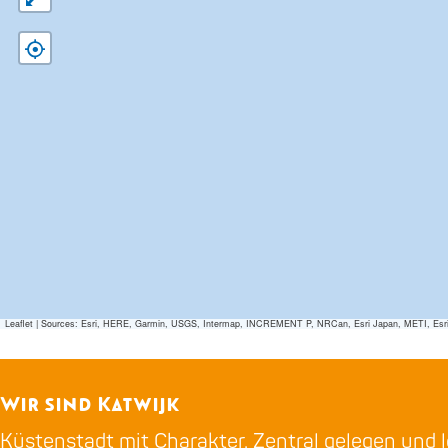
Leaflet
|
Sources: Esri, HERE, Garmin, USGS, Intermap, INCREMENT P, NRCan, Esri Japan, METI, Esri Ch
Wir sind Katwijk
Küstenstadt mit Charakter. Zentral gelegen und l