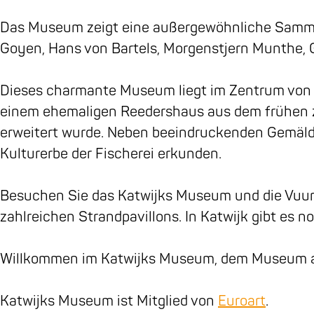
o
g
s
k
M
j
u
o
r
M
s
u
k
s
Das Museum zeigt eine außergewöhnliche Sammlu
k
a
u
M
s
s
e
Goyen, Hans von Bartels, Morgenstjern Munthe,
K
m
s
u
e
M
u
a
K
e
s
u
u
m
Dieses charmante Museum liegt im Zentrum von Ka
t
a
u
e
m
s
einem ehemaligen Reedershaus aus dem frühen z
w
t
m
u
e
erweitert wurde. Neben beeindruckenden Gemäl
i
w
m
u
Kulturerbe der Fischerei erkunden.
j
i
m
k
j
Besuchen Sie das Katwijks Museum und die Vuurb
s
k
zahlreichen Strandpavillons. In Katwijk gibt es n
M
s
u
M
Willkommen im Katwijks Museum, dem Museum 
s
u
e
s
Katwijks Museum ist Mitglied von
Euroart
.