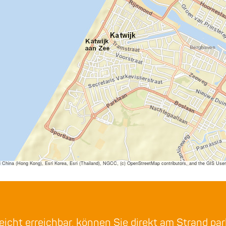
ina (Hong Kong), Esri Korea, Esri (Thailand), NGCC, (c) OpenStreetMap contributors, and the GIS Us
eicht erreichbar, können Sie direkt am Strand pa