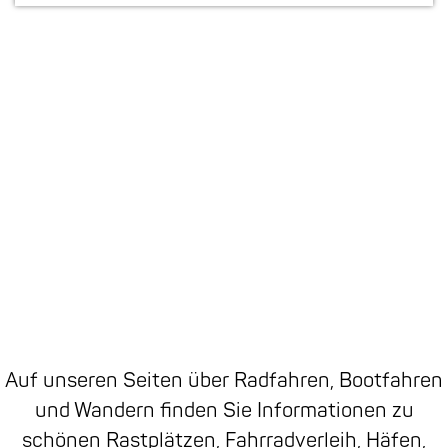
m
e
p
a
g
e
Auf unseren Seiten über Radfahren, Bootfahren
und Wandern finden Sie Informationen zu
schönen Rastplätzen, Fahrradverleih, Häfen,