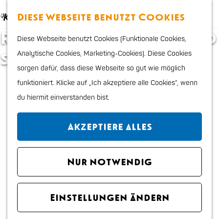
Essen & trinken
K
S
Diese Webseite benutzt Cookies
Kinder
a
u
M
G
Radfahren, fahren und
Shoppen
Diese Webseite benutzt Cookies (Funktionale Cookies,
r
c
e
e
Sport & Outdoor
spazieren
Analytische Cookies, Marketing-Cookies). Diese Cookies
t
h
n
h
sorgen dafür, dass diese Webseite so gut wie möglich
e
e
ü
e
Planen Sie Ihren Besuch
funktioniert. Klicke auf „Ich akzeptiere alle Cookies“, wenn
n
n
Stadtplan
du hiermit einverstanden bist.
S
Tourismus Information
i
VVV
Akzeptiere alles
e
Erreichbarkeit und
z
parken
u
Nur notwendig
Übernachten
r
Hunde
H
Region
Einstellungen ändern
o