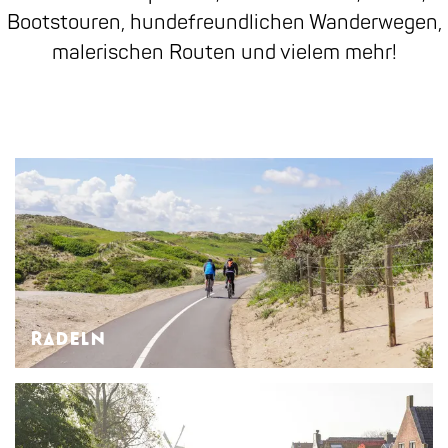
Bootstouren, hundefreundlichen Wanderwegen,
malerischen Routen und vielem mehr!
R
a
d
e
l
n
Radeln
F
Radrouten
a