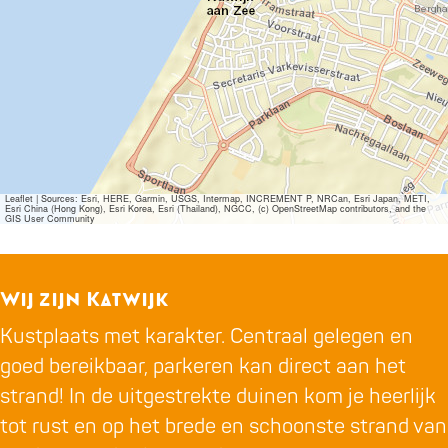
Leaflet
|
Sources: Esri, HERE, Garmin, USGS, Intermap, INCREMENT P, NRCan, Esri Japan, METI,
Esri China (Hong Kong), Esri Korea, Esri (Thailand), NGCC, (c) OpenStreetMap contributors, and the
GIS User Community
Wij zijn Katwijk
Kustplaats met karakter. Centraal gelegen en
goed bereikbaar, parkeren kan direct aan het
strand! In de uitgestrekte duinen kom je heerlijk
tot rust en op het brede en schoonste strand van