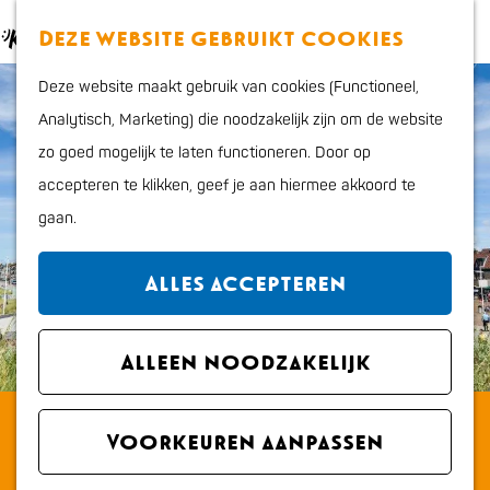
Eten en drinken
K
Z
Deze website gebruikt cookies
Actief
a
o
M
G
Cultuur en uitgaan
Deze website maakt gebruik van cookies (Functioneel,
a
e
e
a
Kids
Analytisch, Marketing) die noodzakelijk zijn om de website
r
k
n
n
zo goed mogelijk te laten functioneren. Door op
t
e
u
a
Plan je bezoek
accepteren te klikken, geef je aan hiermee akkoord te
n
a
Interactieve kaart
gaan.
r
VVV Katwijk
d
Overnachten
Alles accepteren
e
Bereikbaarheid en
h
parkeren
o
Alleen noodzakelijk
Regio
m
Met de hond
Hotel-Restaurant Noordzee
e
Voorkeuren aanpassen
p