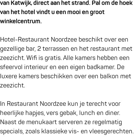
b
a
e
-
l
e
e
van Katwijk, direct aan het strand. Pal om de hoek
o
g
s
R
-
l
s
van het hotel vindt u een mooi en groot
o
r
t
e
R
-
t
winkelcentrum.
k
a
a
s
e
R
a
H
m
u
t
s
e
u
Hotel-Restaurant Noordzee beschikt over een
o
H
r
a
t
s
r
gezellige bar, 2 terrassen en het restaurant met
t
o
a
u
a
t
a
zeezicht. Wifi is gratis. Alle kamers hebben een
e
t
n
r
u
a
n
sfeervol interieur en een eigen badkamer. De
l
e
t
a
r
u
t
luxere kamers beschikken over een balkon met
-
l
N
n
a
r
N
zeezicht.
R
-
o
t
n
a
o
e
R
o
N
t
n
o
In Restaurant Noordzee kun je terecht voor
s
e
r
o
N
t
r
heerlijke hapjes, vers gebak, lunch en diner.
t
s
d
o
o
N
d
Naast de menukaart serveren ze regelmatig
a
t
z
r
o
o
z
specials, zoals klassieke vis- en vleesgerechten.