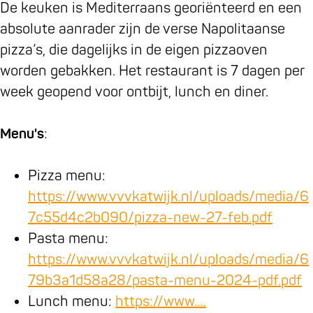
u
a
e
d
r
o
e
De keuken is Mediterraans georiënteerd en een
r
u
e
z
d
r
e
absolute aanrader zijn de verse Napolitaanse
a
r
e
z
d
pizza’s, die dagelijks in de eigen pizzaoven
n
a
e
e
z
worden gebakken. Het restaurant is 7 dagen per
t
n
e
e
week geopend voor ontbijt, lunch en diner.
N
t
e
o
N
Menu's
:
o
o
r
o
Pizza menu:
d
r
https://www.vvvkatwijk.nl/uploads/media/6
z
d
7c55d4c2b090/pizza-new-27-feb.pdf
e
z
Pasta menu:
e
e
https://www.vvvkatwijk.nl/uploads/media/6
e
79b3a1d58a28/pasta-menu-2024-pdf.pdf
Lunch menu:
https://www.…