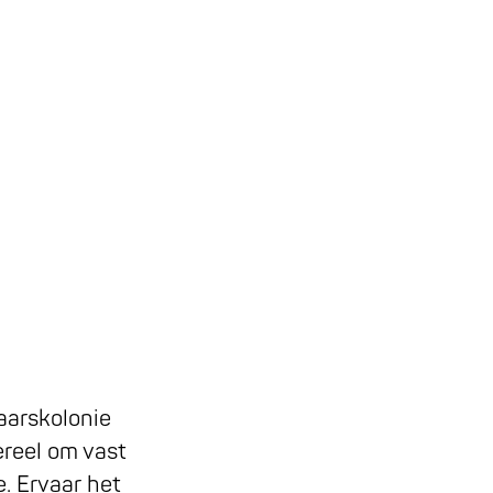
aarskolonie
ereel om vast
e. Ervaar het