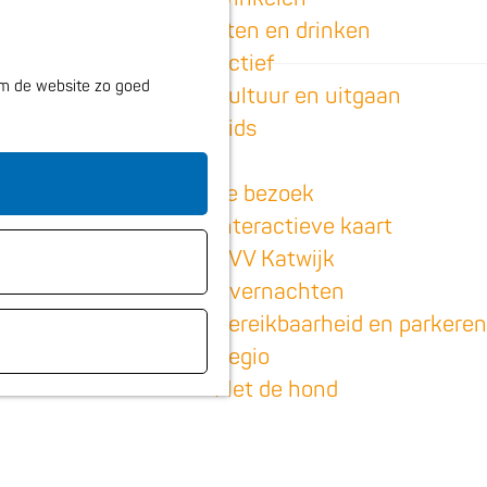
K
Z
Eten en drinken
a
o
M
Actief
 om de website zo goed
a
e
e
Cultuur en uitgaan
r
k
n
Kids
t
e
u
n
Plan je bezoek
Interactieve kaart
VVV Katwijk
Overnachten
Bereikbaarheid en parkeren
Regio
Met de hond