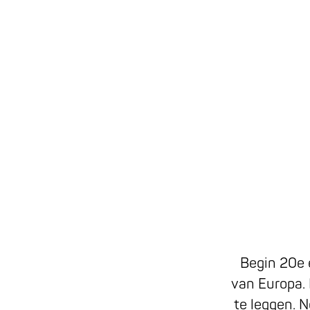
a
g
e
Begin 20e 
van Europa. 
te leggen. N