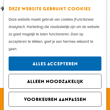
Eten en drinken
K
Z
Deze website gebruikt cookies
Actief
a
o
M
G
Cultuur en uitgaan
Deze website maakt gebruik van cookies (Functioneel,
a
e
e
a
Kids
Analytisch, Marketing) die noodzakelijk zijn om de website
r
k
n
n
zo goed mogelijk te laten functioneren. Door op
t
e
u
a
Plan je bezoek
accepteren te klikken, geef je aan hiermee akkoord te
n
a
Interactieve kaart
gaan.
r
VVV Katwijk
d
Overnachten
Alles accepteren
e
Bereikbaarheid en
h
parkeren
o
Alleen noodzakelijk
Regio
m
Met de hond
Vogelbeurs van
e
Voorkeuren aanpassen
Vogelvereniging De
p
Kanarievogel - Katwijk