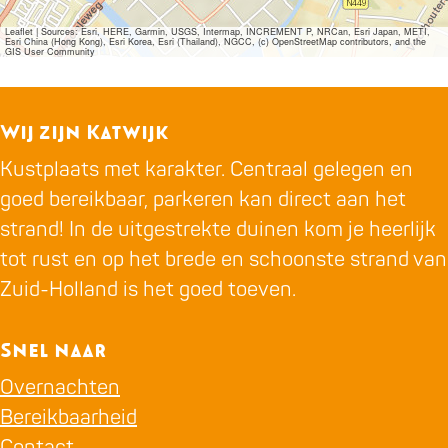
a
a
i
Leaflet
|
Sources: Esri, HERE, Garmin, USGS, Intermap, INCREMENT P, NRCan, Esri Japan, METI,
r
r
e
Esri China (Hong Kong), Esri Korea, Esri (Thailand), NGCC, (c) OpenStreetMap contributors, and the
GIS User Community
i
i
v
e
e
o
v
v
g
Wij zijn Katwijk
o
o
e
Kustplaats met karakter. Centraal gelegen en
g
g
l
goed bereikbaar, parkeren kan direct aan het
e
e
-
strand! In de uitgestrekte duinen kom je heerlijk
l
l
K
tot rust en op het brede en schoonste strand van
-
-
a
Zuid-Holland is het goed toeven.
K
K
t
a
a
w
Snel naar
t
t
i
Overnachten
w
w
j
Bereikbaarheid
i
i
k
Contact