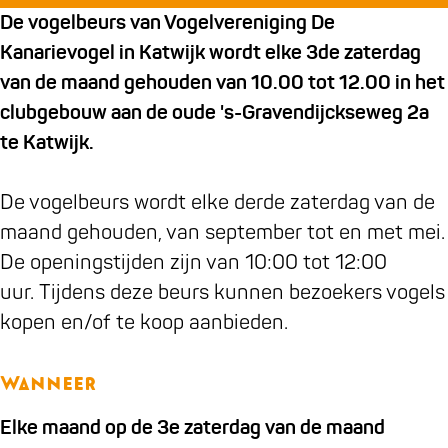
e
e
b
De vogelbeurs van Vogelvereniging De
l
l
e
Kanarievogel in Katwijk wordt elke 3de zaterdag
b
b
u
van de maand gehouden van 10.00 tot 12.00 in het
e
e
r
clubgebouw aan de oude 's-Gravendijckseweg 2a
u
u
s
te Katwijk.
r
r
v
s
s
a
De vogelbeurs wordt elke derde zaterdag van de
v
v
n
maand gehouden, van september tot en met mei.
a
a
V
De openingstijden zijn van 10:00 tot 12:00
n
n
o
uur. Tijdens deze beurs kunnen bezoekers vogels
V
V
g
kopen en/of te koop aanbieden.
o
o
e
g
g
l
Wanneer
e
e
v
Elke maand op de 3e zaterdag van de maand
l
l
e