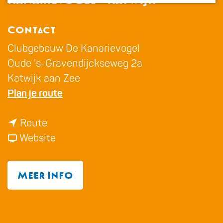
a
g
Contact
e
Clubgebouw De Kanarievogel
Oude 's-Gravendijckseweg 2a
Katwijk aan Zee
n
Plan je route
a
n
a
Route
a
v
r
Website
a
a
V
r
n
o
Meer Info
V
V
g
o
o
e
g
g
l