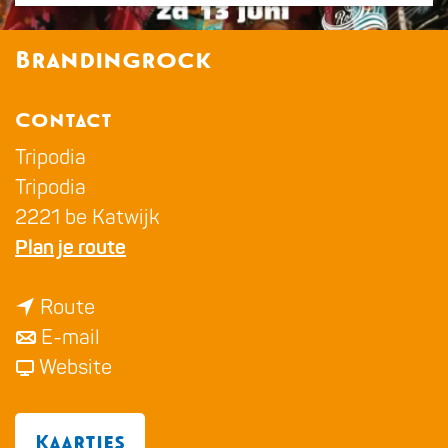
a
g
Brandingrock
e
Contact
Tripodia
Tripodia
2221 be Katwijk
n
Plan je route
a
n
a
Route
a
n
r
E-mail
a
a
v
B
Website
r
a
a
r
B
r
n
a
Kaartjes