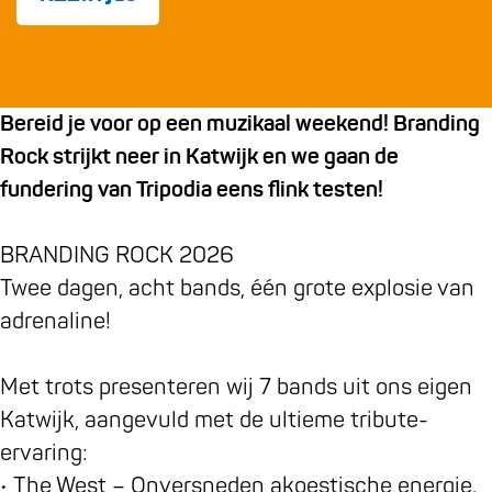
r
B
B
n
a
r
r
d
n
a
a
i
d
n
n
n
Bereid je voor op een muzikaal weekend! Branding
i
d
d
g
Rock strijkt neer in Katwijk en we gaan de
n
i
i
r
fundering van Tripodia eens flink testen!
g
n
n
o
r
g
g
c
BRANDING ROCK 2026
o
r
r
k
Twee dagen, acht bands, één grote explosie van
c
o
o
adrenaline!
k
c
c
k
k
Met trots presenteren wij 7 bands uit ons eigen
Katwijk, aangevuld met de ultieme tribute-
ervaring:
• The West – Onversneden akoestische energie.