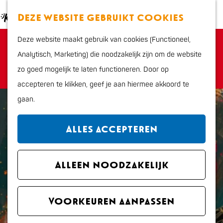
Eten en drinken
K
Z
Deze website gebruikt cookies
Actief
a
o
M
G
Cultuur en uitgaan
Deze website maakt gebruik van cookies (Functioneel,
a
e
e
Sorry, deze activiteit is niet meer beschikbaar.
a
Kids
Analytisch, Marketing) die noodzakelijk zijn om de website
r
k
n
Bekijk het
actuele aanbod
voor de beschikbare
n
zo goed mogelijk te laten functioneren. Door op
t
e
u
opties.
a
Plan je bezoek
accepteren te klikken, geef je aan hiermee akkoord te
n
a
Interactieve kaart
gaan.
r
VVV Katwijk
d
Overnachten
Alles accepteren
e
Bereikbaarheid en
h
parkeren
o
Alleen noodzakelijk
Regio
m
Met de hond
e
Voorkeuren aanpassen
p