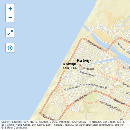
+
−
Leaflet
|
Sources: Esri, HERE, Garmin, USGS, Intermap, INCREMENT P, NRCan, Esri Japan, METI,
Esri China (Hong Kong), Esri Korea, Esri (Thailand), NGCC, (c) OpenStreetMap contributors, and the
GIS User Community