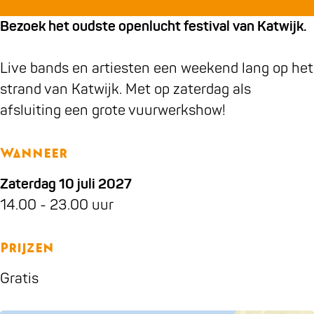
g
g
n
n
o
Bezoek het oudste openlucht festival van Katwijk.
r
r
g
g
c
a
o
r
r
k
Live bands en artiesten een weekend lang op het
m
c
o
o
strand van Katwijk. Met op zaterdag als
H
k
c
c
afsluiting een grote vuurwerkshow!
a
k
k
r
i
Wanneer
n
Zaterdag 10 juli 2027
g
14.00 - 23.00 uur
r
o
Prijzen
c
Gratis
k