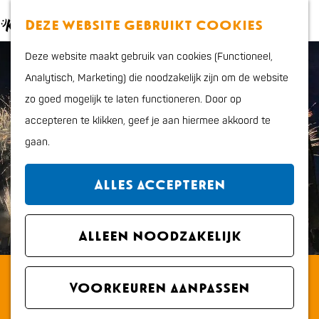
Eten en drinken
K
Z
Deze website gebruikt cookies
Actief
a
o
M
G
Cultuur en uitgaan
Deze website maakt gebruik van cookies (Functioneel,
a
e
e
a
Kids
Analytisch, Marketing) die noodzakelijk zijn om de website
r
k
n
n
zo goed mogelijk te laten functioneren. Door op
t
e
u
a
Plan je bezoek
accepteren te klikken, geef je aan hiermee akkoord te
n
a
Interactieve kaart
gaan.
r
VVV Katwijk
d
Overnachten
Alles accepteren
e
Bereikbaarheid en
h
parkeren
o
Alleen noodzakelijk
Regio
m
Met de hond
Haringrock
e
Voorkeuren aanpassen
p