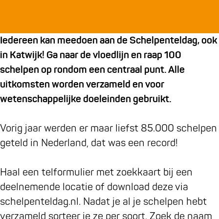
c
c
e
h
h
l
e
e
p
Iedereen kan meedoen aan de Schelpenteldag, ook
l
l
e
in Katwijk! Ga naar de vloedlijn en raap 100
p
p
n
schelpen op rondom een centraal punt. Alle
e
e
t
uitkomsten worden verzameld en voor
n
n
e
wetenschappelijke doeleinden gebruikt.
t
t
l
e
e
d
Vorig jaar werden er maar liefst 85.000 schelpen
l
l
a
geteld in Nederland, dat was een record!
d
d
g
a
a
Haal een telformulier met zoekkaart bij een
g
g
deelnemende locatie of download deze via
schelpenteldag.nl. Nadat je al je schelpen hebt
verzameld sorteer je ze per soort. Zoek de naam