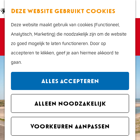
Eten en drinken
K
Z
Deze website gebruikt cookies
Actief
a
o
M
G
Cultuur en uitgaan
Deze website maakt gebruik van cookies (Functioneel,
a
e
e
Sorry, deze activiteit is niet meer beschikbaar.
a
Kids
Analytisch, Marketing) die noodzakelijk zijn om de website
r
k
n
Bekijk het
actuele aanbod
voor de beschikbare
n
zo goed mogelijk te laten functioneren. Door op
t
e
u
opties.
a
Plan je bezoek
accepteren te klikken, geef je aan hiermee akkoord te
n
a
Interactieve kaart
gaan.
r
VVV Katwijk
d
Overnachten
Alles accepteren
e
Bereikbaarheid en
h
parkeren
o
Alleen noodzakelijk
Regio
m
Met de hond
e
Voorkeuren aanpassen
p