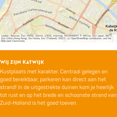
Leaflet
|
Sources: Esri, HERE, Garmin, USGS, Intermap, INCREMENT P, NRCan, Esri Japan, METI,
Esri China (Hong Kong), Esri Korea, Esri (Thailand), NGCC, (c) OpenStreetMap contributors, and the
GIS User Community
Wij zijn Katwijk
Kustplaats met karakter. Centraal gelegen en
goed bereikbaar, parkeren kan direct aan het
strand! In de uitgestrekte duinen kom je heerlijk
tot rust en op het brede en schoonste strand van
Zuid-Holland is het goed toeven.