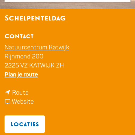
a
g
Schelpenteldag
e
Contact
Natuurcentrum Katwijk
Rijnmond 200
2225 VZ KATWIJK ZH
n
Plan je route
a
n
a
Route
a
v
r
Website
a
a
S
r
n
c
Locaties
S
S
h