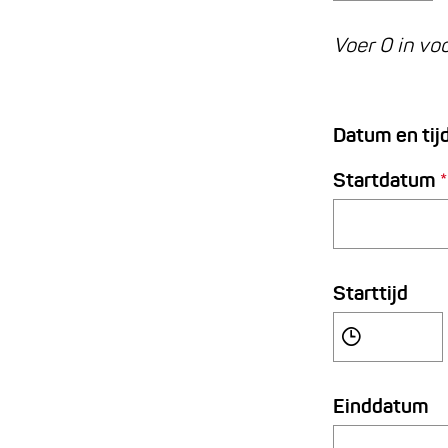
Voer 0 in voo
Datum en tij
Startdatum
*
Starttijd
Einddatum