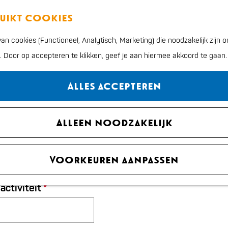
ruikt cookies
n cookies (Functioneel, Analytisch, Marketing) die noodzakelijk zijn
eldformulier Evenem
n. Door op accepteren te klikken, geef je aan hiermee akkoord te gaan.
Alles accepteren
baar in de officiële UITagenda van Katwijk!
Alleen noodzakelijk
Voorkeuren aanpassen
er de activiteit
v
activiteit
*
e
r