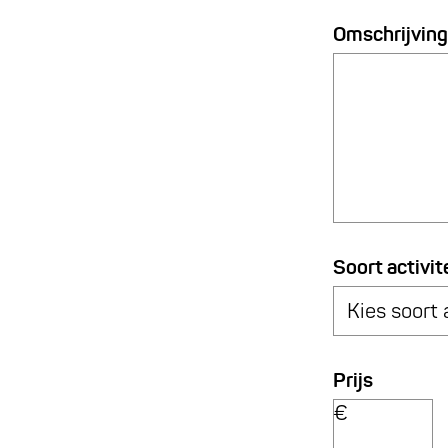
a
Omschrijving
g
e
Soort activit
Prijs
€