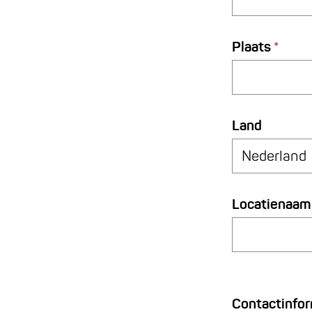
v
Plaats
*
e
r
p
Land
l
i
c
h
Locatienaam
t
Contactinfor