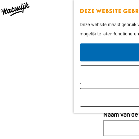
Deze website geb
G
Deze website maakt gebruik va
a
Aanm
mogelijk te laten functionere
n
a
a
r
Gratis zicht
d
e
h
Informatie ov
o
m
Naam van de 
e
p