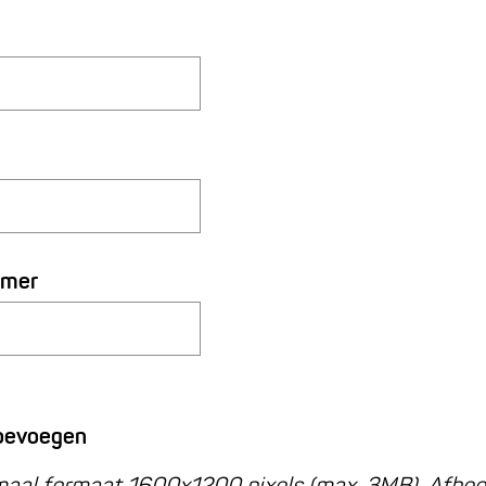
mmer
toevoegen
maal formaat 1600x1200 pixels (max. 3MB). Afbe