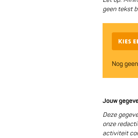
geen tekst b
Kies 
Nog geen
Jouw gegev
Deze gegeven
onze redacti
activiteit c