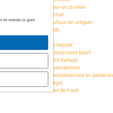
K
Z
Eten en drinken
a
o
M
Actief
 om de website zo goed
a
e
e
Cultuur en uitgaan
enten
r
k
n
Kids
t
e
u
n
Plan je bezoek
Interactieve kaart
VVV Katwijk
Overnachten
Bereikbaarheid en parkeren
Regio
Met de hond