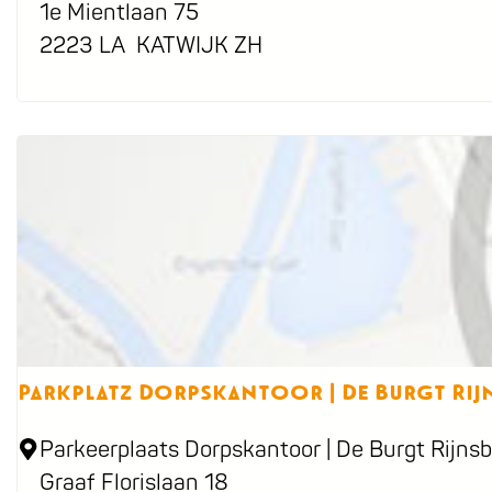
s
a
1e Mientlaan 75
p
r
2223 LA
KATWIJK ZH
l
k
e
p
i
l
n
a
t
z
T
h
e
a
Parkplatz Dorpskantoor | De Burgt Rij
t
e
P
Parkeerplaats Dorpskantoor | De Burgt Rijns
r
a
Graaf Florislaan 18