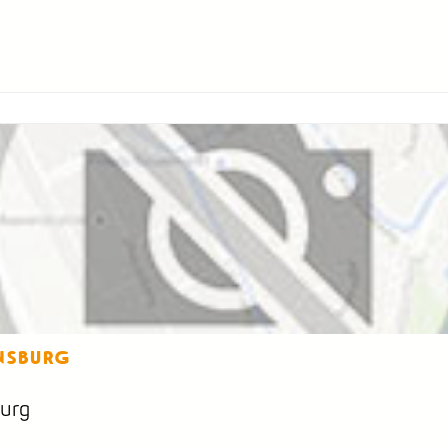
nsburg
burg