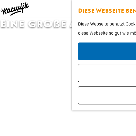
Diese Webseite b
G
Eine große Auswahl!
Diese Webseite benutzt Cookie
e
diese Webseite so gut wie mögl
h
e
n
S
i
e
z
u
r
H
o