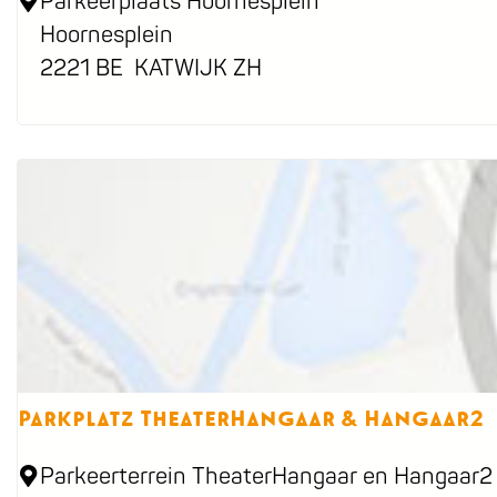
P
Parkeerplaats Hoornesplein
a
Hoornesplein
r
2221 BE
KATWIJK ZH
k
p
l
a
t
z
H
o
o
r
Parkplatz TheaterHangaar & Hangaar2
n
e
P
Parkeerterrein TheaterHangaar en Hangaar2