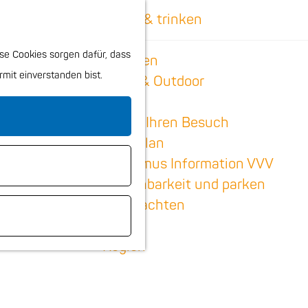
K
S
Essen & trinken
a
u
M
Kinder
se Cookies sorgen dafür, dass
r
c
e
Shoppen
rmit einverstanden bist.
t
h
n
Sport & Outdoor
e
e
ü
n
Planen Sie Ihren Besuch
Stadtplan
Tourismus Information VVV
Erreichbarkeit und parken
Übernachten
Hunde
Region