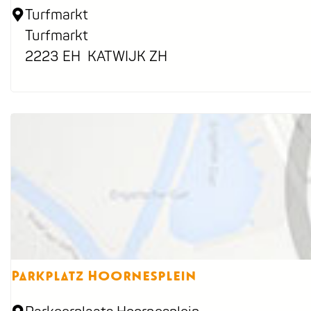
T
Turfmarkt
u
Turfmarkt
r
2223 EH
KATWIJK ZH
f
m
a
r
k
t
Parkplatz Hoornesplein