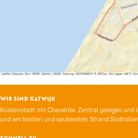
Leaflet
|
Sources: Esri, HERE, Garmin, USGS, Intermap, INCREMENT P, NRCan, Esri Japan, METI, Esri Ch
Wir sind Katwijk
Küstenstadt mit Charakter. Zentral gelegen und l
und am breiten und saubersten Strand Südholla