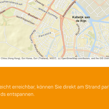
ina (Hong Kong), Esri Korea, Esri (Thailand), NGCC, (c) OpenStreetMap contributors, and the GIS Us
eicht erreichbar, können Sie direkt am Strand pa
nds entspannen.