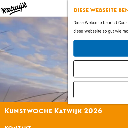
Diese Webseite b
G
Diese Webseite benutzt Cookie
e
diese Webseite so gut wie mögl
h
e
n
S
i
e
z
u
r
Kunstwoche Katwijk 2026
H
o