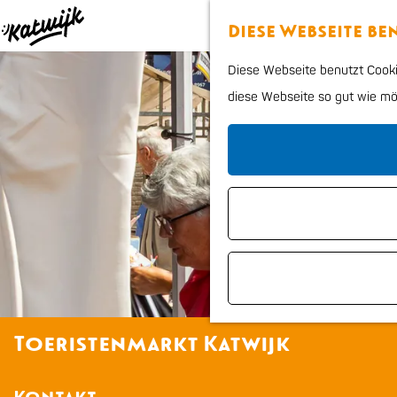
Diese Webseite b
G
Diese Webseite benutzt Cookie
e
diese Webseite so gut wie mögl
h
e
n
S
i
e
z
u
r
Toeristenmarkt Katwijk
H
o