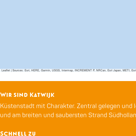
Leaflet
|
Sources: Esri, HERE, Garmin, USGS, Intermap, INCREMENT P, NRCan, Esri Japan, METI, Esri Ch
Wir sind Katwijk
Küstenstadt mit Charakter. Zentral gelegen und l
und am breiten und saubersten Strand Südholla
Schnell zu