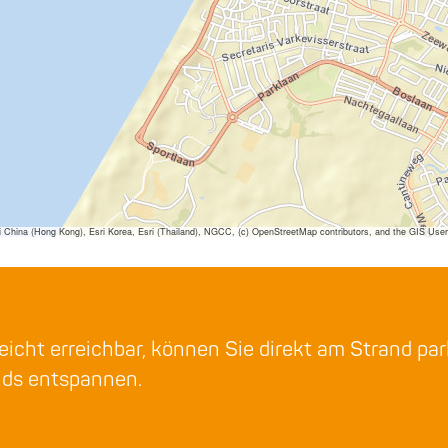
ina (Hong Kong), Esri Korea, Esri (Thailand), NGCC, (c) OpenStreetMap contributors, and the GIS Us
eicht erreichbar, können Sie direkt am Strand pa
nds entspannen.