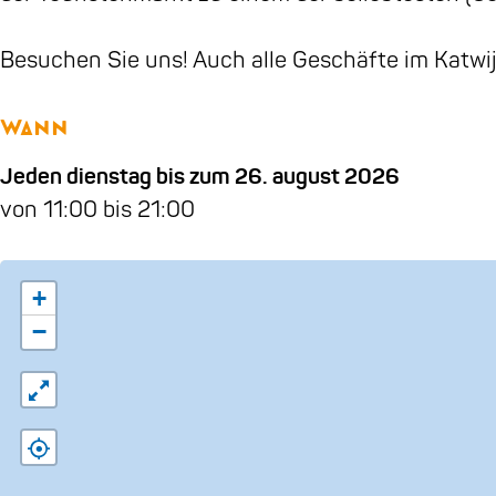
t
n
e
m
Besuchen Sie uns! Auch alle Geschäfte im Katwi
n
a
m
r
Wann
a
k
r
t
Jeden dienstag bis zum 26. august 2026
k
K
von 11:00 bis 21:00
t
a
K
t
+
a
w
−
t
i
w
j
i
k
j
k