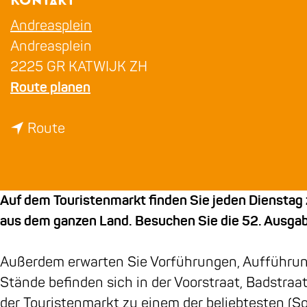
Kontakt
m
e
Andreasplein
p
Andreasplein
a
2225 GR KATWIJK ZH
b
g
Route planen
i
e
b
s
Route
i
T
s
o
T
e
Auf dem Touristenmarkt finden Sie jeden Dienstag 
o
r
aus dem ganzen Land. Besuchen Sie die 52. Ausga
e
i
r
s
Außerdem erwarten Sie Vorführungen, Aufführung
i
t
Stände befinden sich in der Voorstraat, Badstraa
s
e
der Touristenmarkt zu einem der beliebtesten (S