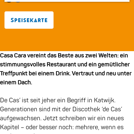
m
I
F
s
a
a
C
C
e
n
a
a
s
C
a
a
p
s
c
C
a
a
s
r
Speisekarte
a
t
e
a
C
r
a
a
g
a
b
r
a
a
C
R
e
g
o
a
r
R
a
e
Casa Cara vereint das Beste aus zwei Welten: ein
r
o
R
a
e
r
s
stimmungsvolles Restaurant und ein gemütlicher
a
k
e
R
s
a
t
Treffpunkt bei einem Drink. Vertraut und neu unter
m
C
s
e
t
R
a
einem Dach.
C
a
t
s
a
e
u
a
s
a
t
u
s
r
De Cas’ ist seit jeher ein Begriff in Katwijk.
s
a
u
a
r
t
a
Generationen sind mit der Discothek ‘de Cas’
a
C
r
u
a
a
n
aufgewachsen. Jetzt schreiben wir ein neues
C
a
a
r
n
u
t
Kapitel – oder besser noch: mehrere, wenn es
a
r
n
a
t
r