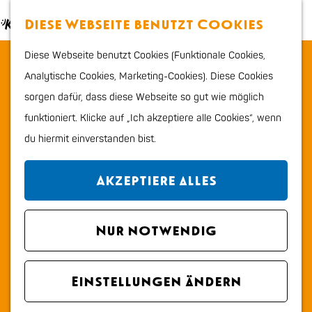
Essen & trinken
K
S
Diese Webseite benutzt Cookies
Kinder
a
u
M
G
Shoppen
Diese Webseite benutzt Cookies (Funktionale Cookies,
Casa Cara Restaurant
r
c
e
e
Sport & Outdoor
Analytische Cookies, Marketing-Cookies). Diese Cookies
t
h
n
h
sorgen dafür, dass diese Webseite so gut wie möglich
e
e
ü
Kontakt
e
Planen Sie Ihren Besuch
funktioniert. Klicke auf „Ich akzeptiere alle Cookies“, wenn
n
n
Tramstraat 3
Stadtplan
du hiermit einverstanden bist.
S
2225 CB Katwijk aan zee
Tourismus Information
i
b
Route planen
VVV
Akzeptiere alles
e
i
Erreichbarkeit und
z
b
s
Route
parken
u
Nur notwendig
i
b
C
E-Mail
Übernachten
r
s
i
C
a
Anrufen
Hunde
H
C
s
a
a
s
Webseite
Region
Einstellungen ändern
o
a
C
s
b
a