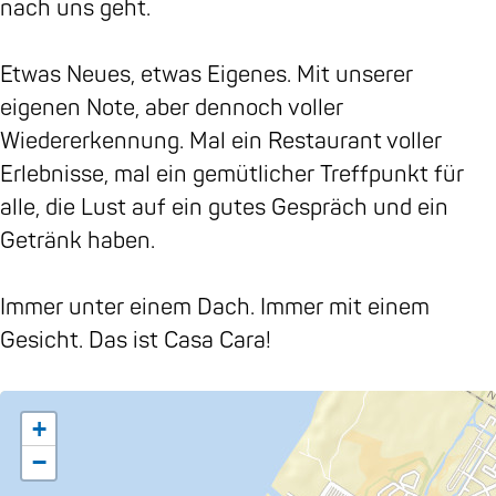
nach uns geht.
r
a
t
n
a
a
R
t
n
Etwas Neues, etwas Eigenes. Mit unserer
R
e
t
eigenen Note, aber dennoch voller
e
s
Wiedererkennung. Mal ein Restaurant voller
s
t
Erlebnisse, mal ein gemütlicher Treffpunkt für
t
a
alle, die Lust auf ein gutes Gespräch und ein
a
u
Getränk haben.
u
r
r
a
Immer unter einem Dach. Immer mit einem
a
n
Gesicht. Das ist Casa Cara!
n
t
t
+
−