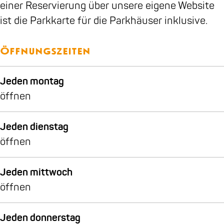
a
B
&
B
einer Reservierung über unsere eigene Website
n
B
&
ist die Parkkarte für die Parkhäuser inklusive.
B
B
e
Öffnungszeiten
e
l
Jeden montag
e
öffnen
n
B
Jeden dienstag
&
öffnen
B
Jeden mittwoch
öffnen
Jeden donnerstag