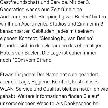
b
n
i
g
p
b
Gastfreundschaft und Service. Mit der 3.
o
g
n
b
i
y
Generation war es nun Zeit für einige
o
b
g
y
n
v
Änderungen. Mit 'Sleeping by van Beelen' bieten
k
y
b
v
g
a
wir Ihnen Apartments, Studios und Zimmer in 3
S
v
y
a
b
n
benachbarten Gebäuden, jedes mit seinem
l
a
v
n
y
B
eigenen Konzept. "Sleeping by van Beelen"
e
n
a
B
v
e
befindet sich in den Gebäuden des ehemaligen
e
B
n
e
a
e
Hotels van Beelen. Die Lage ist daher immer
p
e
B
e
n
l
noch 100m vom Strand.
i
e
e
l
B
e
n
l
e
e
e
n
Etwas für jeden! Der Name hat sich geändert,
g
e
l
n
e
B
aber die Lage, Hygiene, Komfort, kostenloses
b
n
e
B
l
&
WLAN, Service und Qualität bleiben natürlich wie
y
B
n
&
e
B
gehabt! Weitere Informationen finden Sie auf
v
&
B
B
n
unserer eigenen Website. Als Dankeschön bei