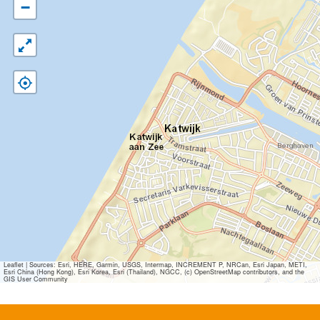
−
Leaflet
|
Sources: Esri, HERE, Garmin, USGS, Intermap, INCREMENT P, NRCan, Esri Japan, METI,
Esri China (Hong Kong), Esri Korea, Esri (Thailand), NGCC, (c) OpenStreetMap contributors, and the
GIS User Community