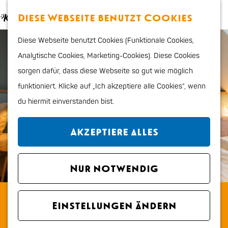
Essen & trinken
K
S
Diese Webseite benutzt Cookies
Kinder
a
u
M
G
Shoppen
Diese Webseite benutzt Cookies (Funktionale Cookies,
r
c
e
e
Sport & Outdoor
Analytische Cookies, Marketing-Cookies). Diese Cookies
t
h
n
h
sorgen dafür, dass diese Webseite so gut wie möglich
e
e
ü
e
Planen Sie Ihren Besuch
funktioniert. Klicke auf „Ich akzeptiere alle Cookies“, wenn
n
n
Stadtplan
du hiermit einverstanden bist.
S
Tourismus Information
i
VVV
Akzeptiere alles
e
Erreichbarkeit und
z
parken
u
Nur notwendig
Übernachten
r
Hunde
Sleeping by van Beelen B&B
H
Region
Einstellungen ändern
o