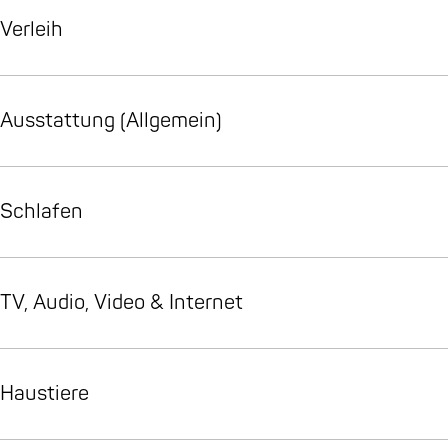
a
a
t
3
Verleih
t
a
3
A
3
t
A
A
3
Ausstattung (Allgemein)
A
Schlafen
TV, Audio, Video & Internet
Haustiere