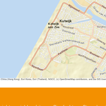
ina (Hong Kong), Esri Korea, Esri (Thailand), NGCC, (c) OpenStreetMap contributors, and the GIS Us