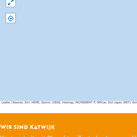
Leaflet
|
Sources: Esri, HERE, Garmin, USGS, Intermap, INCREMENT P, NRCan, Esri Japan, METI, Esri Ch
Wir sind Katwijk