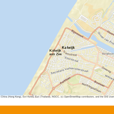
ina (Hong Kong), Esri Korea, Esri (Thailand), NGCC, (c) OpenStreetMap contributors, and the GIS Us