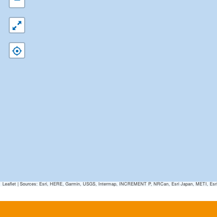
Leaflet
|
Sources: Esri, HERE, Garmin, USGS, Intermap, INCREMENT P, NRCan, Esri Japan, METI, Esri Ch