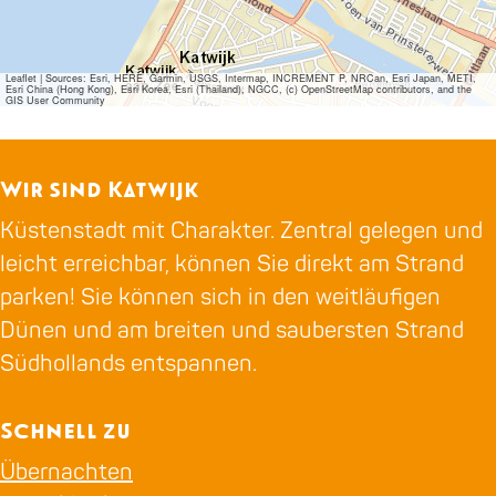
Leaflet
|
Sources: Esri, HERE, Garmin, USGS, Intermap, INCREMENT P, NRCan, Esri Japan, METI,
Esri China (Hong Kong), Esri Korea, Esri (Thailand), NGCC, (c) OpenStreetMap contributors, and the
GIS User Community
Wir sind Katwijk
Küstenstadt mit Charakter. Zentral gelegen und
leicht erreichbar, können Sie direkt am Strand
parken! Sie können sich in den weitläufigen
Dünen und am breiten und saubersten Strand
Südhollands entspannen.
Schnell zu
Übernachten