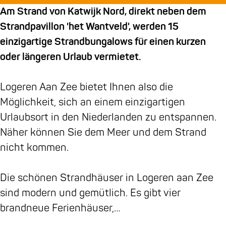
n
e
a
r
a
Am Strand von Katwijk Nord, direkt neben dem
a
n
a
e
n
Strandpavillon 'het Wantveld', werden 15
a
a
n
n
Z
einzigartige Strandbungalows für einen kurzen
n
a
Z
a
e
oder längeren Urlaub vermietet.
Z
n
e
a
e
e
Z
e
n
Logeren Aan Zee bietet Ihnen also die
e
e
Z
Möglichkeit, sich an einem einzigartigen
e
e
Urlaubsort in den Niederlanden zu entspannen.
e
Näher können Sie dem Meer und dem Strand
nicht kommen.
Die schönen Strandhäuser in Logeren aan Zee
sind modern und gemütlich. Es gibt vier
brandneue Ferienhäuser,…