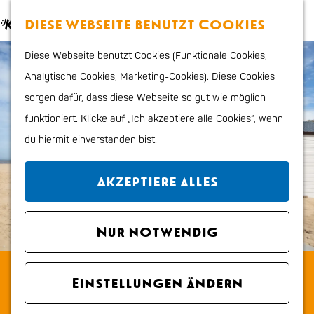
Essen & trinken
K
S
Diese Webseite benutzt Cookies
Kinder
a
u
M
G
Shoppen
Diese Webseite benutzt Cookies (Funktionale Cookies,
r
c
e
e
Sport & Outdoor
Analytische Cookies, Marketing-Cookies). Diese Cookies
t
h
n
h
sorgen dafür, dass diese Webseite so gut wie möglich
e
e
ü
e
Planen Sie Ihren Besuch
funktioniert. Klicke auf „Ich akzeptiere alle Cookies“, wenn
n
n
Stadtplan
du hiermit einverstanden bist.
S
Tourismus Information
i
VVV
Akzeptiere alles
e
Erreichbarkeit und
z
parken
u
Nur notwendig
Übernachten
r
Hunde
Logeren aan Zee
H
Region
Einstellungen ändern
o