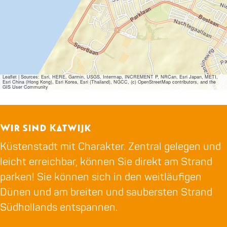
Leaflet
|
Sources: Esri, HERE, Garmin, USGS, Intermap, INCREMENT P, NRCan, Esri Japan, METI,
Esri China (Hong Kong), Esri Korea, Esri (Thailand), NGCC, (c) OpenStreetMap contributors, and the
GIS User Community
Wir sind Katwijk
Küstenstadt mit Charakter. Zentral gelegen und
leicht erreichbar, können Sie direkt am Strand
parken! Sie können sich in den weitläufigen
Dünen und am breiten und saubersten Strand
Südhollands entspannen.