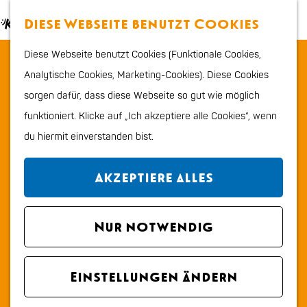
Essen & trinken
K
S
Diese Webseite benutzt Cookies
Kinder
a
u
M
G
Shoppen
Diese Webseite benutzt Cookies (Funktionale Cookies,
Vis an Zae
r
c
e
e
Sport & Outdoor
Analytische Cookies, Marketing-Cookies). Diese Cookies
t
h
n
h
sorgen dafür, dass diese Webseite so gut wie möglich
e
e
ü
Kontakt
e
Planen Sie Ihren Besuch
funktioniert. Klicke auf „Ich akzeptiere alle Cookies“, wenn
n
n
Andreasplein 6
Stadtplan
du hiermit einverstanden bist.
S
2225 GR Katwijk aan Zee
Tourismus Information
i
b
Route planen
VVV
Akzeptiere alles
e
i
Erreichbarkeit und
z
b
s
Route
parken
u
Nur notwendig
i
V
V
Anrufen
Übernachten
r
s
i
a
i
Webseite
Hunde
H
V
s
b
s
Region
Einstellungen ändern
o
I
i
a
V
a