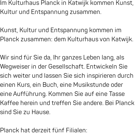
o
r
Z
Z
e
Im Kulturhaus Planck in Katwijk kommen Kunst,
k
a
e
e
w
Kultur und Entspannung zusammen.
P
m
e
e
e
l
P
w
w
g
Kunst, Kultur und Entspannung kommen im
a
l
e
e
Planck zusammen: dem Kulturhaus von Katwijk.
n
a
g
g
c
n
Wir sind für Sie da, Ihr ganzes Leben lang, als
k
c
Wegweiser in der Gesellschaft. Entwickeln Sie
Z
k
sich weiter und lassen Sie sich inspirieren durch
e
Z
einen Kurs, ein Buch, eine Musikstunde oder
e
e
eine Aufführung. Kommen Sie auf eine Tasse
w
e
Kaffee herein und treffen Sie andere. Bei Planck
e
w
sind Sie zu Hause.
g
e
g
Planck hat derzeit fünf Filialen: