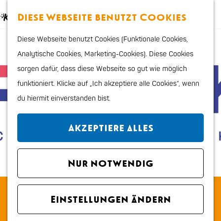
Essen & trinken
K
S
Diese Webseite benutzt Cookies
Kinder
a
u
M
G
Shoppen
Diese Webseite benutzt Cookies (Funktionale Cookies,
r
c
e
e
Sport & Outdoor
Analytische Cookies, Marketing-Cookies). Diese Cookies
t
h
n
h
sorgen dafür, dass diese Webseite so gut wie möglich
e
e
ü
e
Planen Sie Ihren Besuch
funktioniert. Klicke auf „Ich akzeptiere alle Cookies“, wenn
n
n
Stadtplan
du hiermit einverstanden bist.
S
Tourismus Information
i
VVV
Akzeptiere alles
e
Erreichbarkeit und
z
parken
u
Nur notwendig
Übernachten
r
Hunde
Planck Zeeweg
H
Region
Einstellungen ändern
o