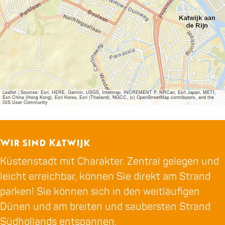
Leaflet
|
Sources: Esri, HERE, Garmin, USGS, Intermap, INCREMENT P, NRCan, Esri Japan, METI,
Esri China (Hong Kong), Esri Korea, Esri (Thailand), NGCC, (c) OpenStreetMap contributors, and the
GIS User Community
Wir sind Katwijk
Küstenstadt mit Charakter. Zentral gelegen und
leicht erreichbar, können Sie direkt am Strand
parken! Sie können sich in den weitläufigen
Dünen und am breiten und saubersten Strand
Südhollands entspannen.