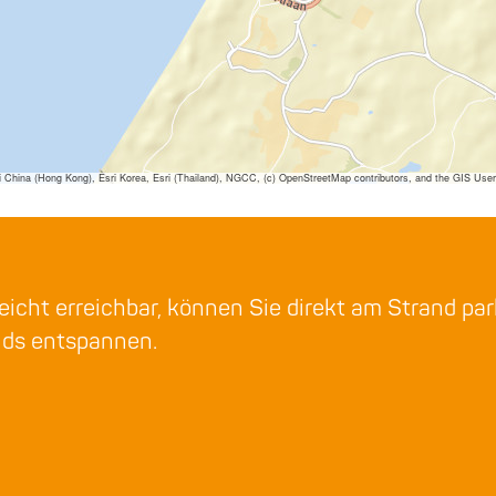
ina (Hong Kong), Esri Korea, Esri (Thailand), NGCC, (c) OpenStreetMap contributors, and the GIS Us
eicht erreichbar, können Sie direkt am Strand pa
nds entspannen.