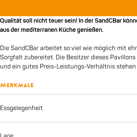
b
a
a
B
r
C
o
g
r
a
B
Qualität soll nicht teuer sein! In der SandCBar k
o
r
r
a
aus der mediterranen Küche genießen.
k
a
r
S
m
Die SandCBar arbeitet so viel wie möglich mit eh
a
S
Sorgfalt zubereitet. Die Besitzer dieses Pavillo
n
a
und ein gutes Preis-Leistungs-Verhältnis stehen 
d
n
C
d
B
C
Merkmale
a
B
r
a
Essgelegenheit
r
Lage