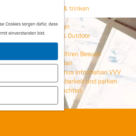
K
S
Essen & trinken
a
u
M
Kinder
se Cookies sorgen dafür, dass
r
c
e
Shoppen
rmit einverstanden bist.
t
h
n
Sport & Outdoor
e
e
ü
n
Planen Sie Ihren Besuch
Stadtplan
Tourismus Information VVV
Erreichbarkeit und parken
Übernachten
Hunde
Region