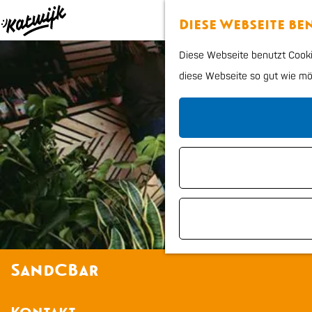
Diese Webseite b
G
Diese Webseite benutzt Cookie
e
diese Webseite so gut wie mögl
h
e
n
S
i
e
z
u
r
SandCBar
H
o