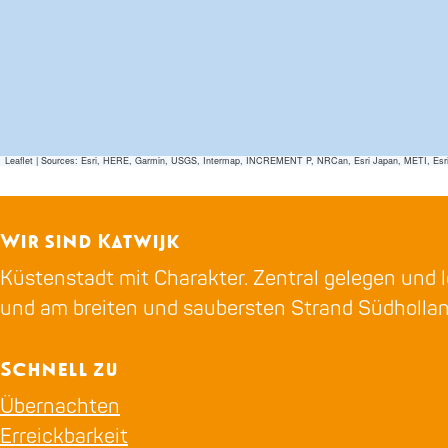
Leaflet
|
Sources: Esri, HERE, Garmin, USGS, Intermap, INCREMENT P, NRCan, Esri Japan, METI, Esri Ch
Wir sind Katwijk
Küstenstadt mit Charakter. Zentral gelegen und l
und am breiten und saubersten Strand Südholla
Schnell zu
Übernachten
Erreickbarkeit