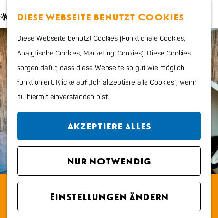
Essen & trinken
K
S
Diese Webseite benutzt Cookies
Kinder
a
u
M
G
Shoppen
Diese Webseite benutzt Cookies (Funktionale Cookies,
r
c
e
e
Sport & Outdoor
Analytische Cookies, Marketing-Cookies). Diese Cookies
t
h
n
h
sorgen dafür, dass diese Webseite so gut wie möglich
e
e
ü
e
Planen Sie Ihren Besuch
funktioniert. Klicke auf „Ich akzeptiere alle Cookies“, wenn
n
n
Stadtplan
du hiermit einverstanden bist.
S
Tourismus Information
i
VVV
Akzeptiere alles
e
Erreichbarkeit und
z
parken
u
Nur notwendig
Übernachten
r
Hunde
B&B Kik en Bun
H
Region
Einstellungen ändern
o