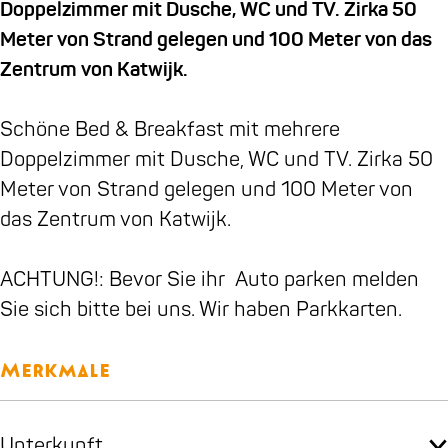
b
a
e
k
n
i
B
Doppelzimmer mit Dusche, WC und TV. Zirka 50
o
g
n
e
B
k
u
Meter von Strand gelegen und 100 Meter von das
o
r
B
n
u
e
n
Zentrum von Katwijk.
k
a
u
B
n
n
B
m
n
u
B
Schöne Bed & Breakfast mit mehrere
&
B
n
u
Doppelzimmer mit Dusche, WC und TV. Zirka 50
B
&
n
Meter von Strand gelegen und 100 Meter von
K
B
das Zentrum von Katwijk.
i
K
k
i
ACHTUNG!: Bevor Sie ihr Auto parken melden
e
k
Sie sich bitte bei uns. Wir haben Parkkarten.
n
e
B
n
Merkmale
u
B
n
u
Unterkunft