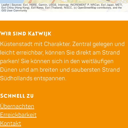
Leaflet
|
Sources: Esri, HERE, Garmin, USGS, Intermap, INCREMENT P, NRCan, Esri Japan, METI,
Esri China (Hong Kong), Esri Korea, Esri (Thailand), NGCC, (c) OpenStreetMap contributors, and the
GIS User Community
Wir sind Katwijk
Küstenstadt mit Charakter. Zentral gelegen und
leicht erreichbar, können Sie direkt am Strand
parken! Sie können sich in den weitläufigen
Dünen und am breiten und saubersten Strand
Südhollands entspannen.
Schnell zu
Übernachten
Erreickbarkeit
Kontakt