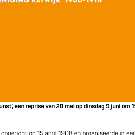
 kunst’, een reprise van 28 mei op dinsdag 9 juni om
opgericht op 15 april 1908 en organiseerde in e