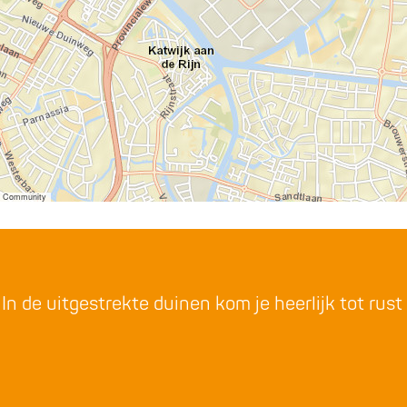
er Community
n de uitgestrekte duinen kom je heerlijk tot rust