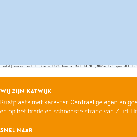
'
u
K
n
u
s
n
t
s
v
t
e
v
r
e
e
Leaflet
|
Sources: Esri, HERE, Garmin, USGS, Intermap, INCREMENT P, NRCan, Esri Japan, METI, Esri Ch
r
e
e
n
Wij zijn Katwijk
e
i
Kustplaats met karakter. Centraal gelegen en goed
n
g
en op het brede en schoonste strand van Zuid-Ho
i
i
g
n
Snel naar
i
g