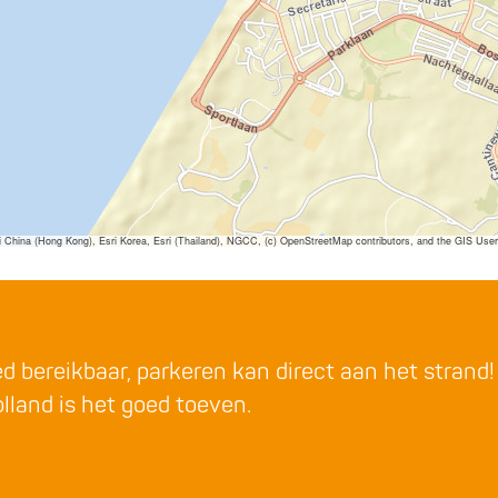
ina (Hong Kong), Esri Korea, Esri (Thailand), NGCC, (c) OpenStreetMap contributors, and the GIS Us
 bereikbaar, parkeren kan direct aan het strand! I
lland is het goed toeven.