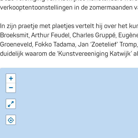
e
j
verkooptentoonstellingen in de zomermaanden v
t
e
j
K
In zijn praetje met plaetjes vertelt hij over het
e
u
Broeksmit, Arthur Feudel, Charles Gruppé, Eugène
K
n
Groeneveld, Fokko Tadama, Jan ‘Zoetelief’ Tromp
u
s
duidelijk waarom de ‘Kunstvereeniging Katwijk’ a
n
t
s
o
t
v
+
o
e
−
v
r
e
d
r
e
d
'
e
K