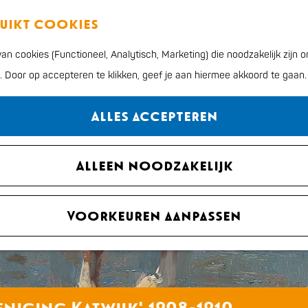
ruikt cookies
n cookies (Functioneel, Analytisch, Marketing) die noodzakelijk zijn
 niet meer beschikbaar. Bekijk het
actuele aanbod
voo
n. Door op accepteren te klikken, geef je aan hiermee akkoord te gaan.
Alles accepteren
Alleen noodzakelijk
Voorkeuren aanpassen
eniging Katwijk' 1908-1910